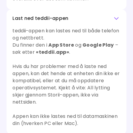
Last ned teddii-appen
teddii-appen kan lastes ned til både telefon
og nettbrett.
Du finner den i
App Store
og
Google Play
–
søk etter
«teddii.app»
.
Hvis du har problemer med å laste ned
appen, kan det hende at enheten din ikke er
kompatibel, eller at du må oppdatere
operativsystemet. Kjekt å vite: All lytting
skjer gjennom Storii-appen, ikke via
nettsiden.
Appen kan ikke lastes ned til datamaskinen
din (hverken PC eller Mac).