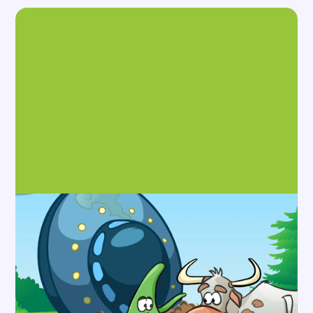
Alder
4+
24
spor
Klabben and Babben
Klabben og Babben oppdager
menneskeverdenen for aller første gang, og
hverdagsting blir til store, morsomme eventyr. De