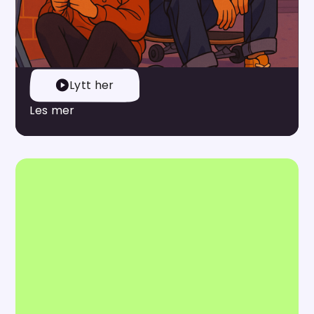
konspirasjonsteorier, miljøvern og kunstig
intelligens. Fortellingene skildrer krevende temaer
på en engasjerende måte – og tar barn på alvor.
Lytt her
Les mer