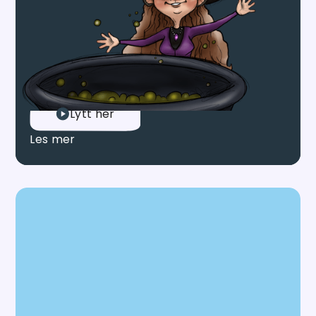
Huffagjengen gir barn trygge, morsomme og
lærerike lydfortellinger – fra spennende eventyr
til rolige nattastunder som gjør det enklere å
sovne. Serien er en stor suksess og er lyttet til
over 5 000 000 ganger!
Lytt her
Les mer