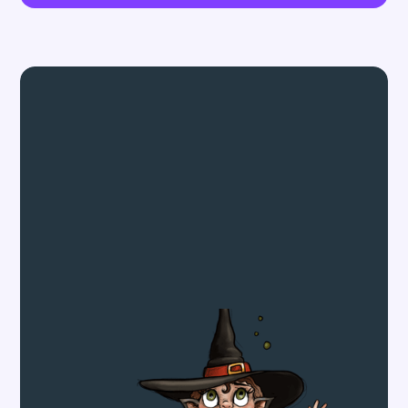
Alder
4+
73
spor
Huffagjengen