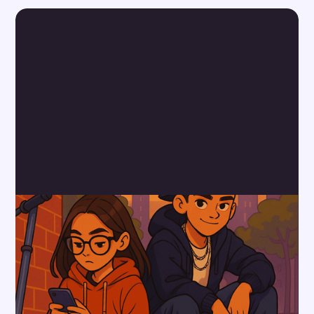
Alder
10+
10
spor
Milo og Mina
Vi følger Milo og Mina, to bestevenner i småbyen
Skrangleby. I hverdagen møter de
samfunnsutfordringer som fake news,