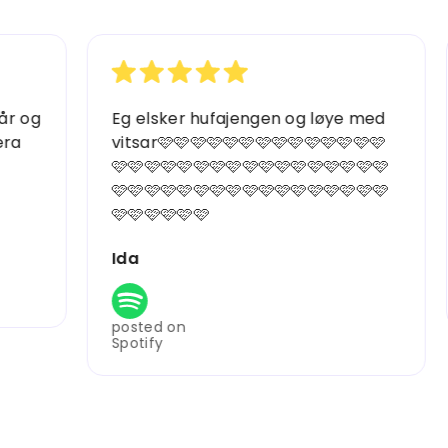
Eg elsker hufajengen og løye med
Jeg
vitsar🩷🩷🩷🩷🩷🩷🩷🩷🩷🩷🩷🩷🩷🩷
💝
🩷🩷🩷🩷🩷🩷🩷🩷🩷🩷🩷🩷🩷🩷🩷🩷🩷
👍
🩷🩷🩷🩷🩷🩷🩷🩷🩷🩷🩷🩷🩷🩷🩷🩷🩷
em
🩷🩷🩷🩷🩷🩷
Ida
pos
Spo
posted on
Spotify