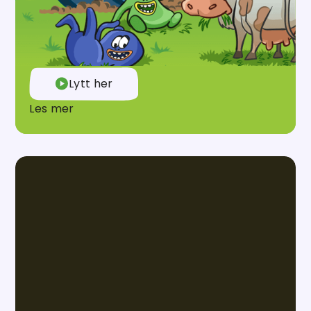
prøver alt på sin egen måte, roter det litt til, og
finner til slutt ut hvordan det egentlig gjøres.
Dette er skikkelig gøy!
Lytt her
Les mer