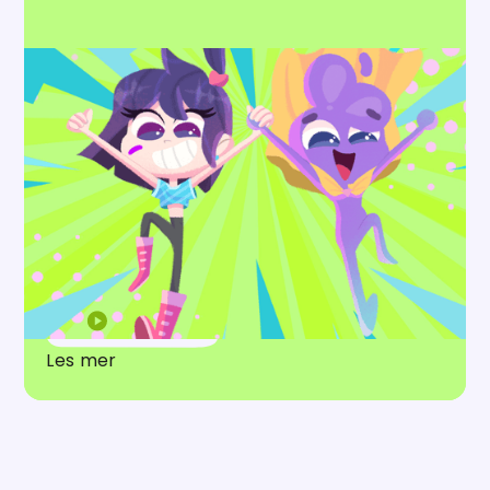
Alder
6+
8
spor
Lilly Fantasia
I Fantasia er alt mulig. Kan du tenke det, kan du
gjøre det. Det passer Lilly og bestevennen
hennes, Poff, perfekt. Bli med når de kaster seg
ut i nye eventyr.
Lytt her
Les mer