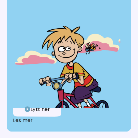
Alder
5+
24
spor
Rompe Palomp
Rompe Palomp tar deg med på ville, morsomme
og varme eventyr – fulle av fantasi, vennskap og
læring. Sammen med fluen BzzBzz og venninnen
Janna skaper han stor latter og ekte undring i
hver eneste episode.
Lytt her
Les mer