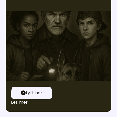
Alder
10+
24
spor
Krimteam Holst
Krimteam Holst tar krim for ungdom på alvor.
Følg privatetterforsker Holst og den gamle
politihunden Labbe, sammen med 16-åringene
Amira og Noah, når de etterforsker skumle
hendelser i et realistisk skildret Oslo – en serie
som er vanskelig å legge fra seg når du først har
startet.
Lytt her
Les mer